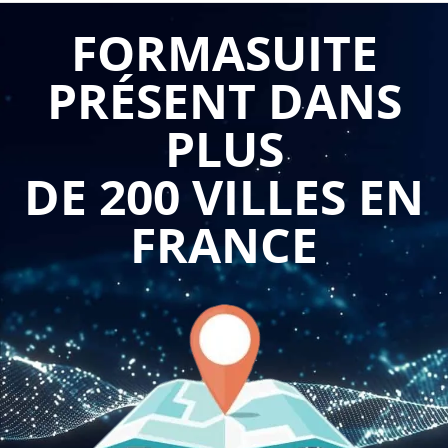
les relations avec les autorités de tarification, les
FORMASUITE
gestionnaires doivent maîtriser des mécanismes financiers
PRÉSENT DANS
particuliers. Cette complexité administrative peut ralentir la
prise de décision et compliquer le dialogue avec les
PLUS
financeurs publics.
DE 200 VILLES EN
Cette
formation les principes comptables des ESMS en 1
journée
permet aux professionnels du secteur social et
FRANCE
médico-social de s'approprier rapidement les fondamentaux
de la comptabilité applicable à leur structure. Les
participants se familiarisent avec l'instruction comptable qui
régit les ESSMS, comprennent la logique de construction et
de suivi de l'EPRD, et apprennent à produire les annexes
obligatoires dans les délais impartis. L'apprentissage couvre
également l'articulation entre comptabilité administrative et
comptabilité de gestion, permettant d'exploiter le compte