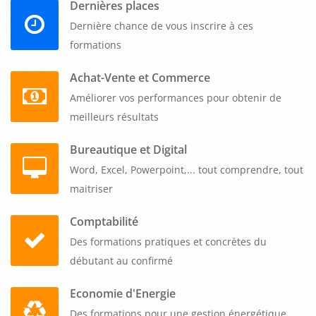
acquièrent l'autonomie nécessaire pour dialoguer
Dernières places
efficacement avec les autorités de tarification, anticiper les
Dernière chance de vous inscrire à ces
contrôles et sécuriser leurs pratiques administratives. Cette
formations
formation permet également d'exploiter les données
comptables pour analyser la performance économique de
Achat-Vente et Commerce
l'établissement et identifier les leviers d'optimisation. Les
Améliorer vos performances pour obtenir de
participants comprennent mieux les mécanismes de
meilleurs résultats
financement du secteur médico-social et peuvent ainsi
Bureautique et Digital
construire des budgets plus cohérents avec la réalité de leur
Word, Excel, Powerpoint,... tout comprendre, tout
activité.
maitriser
L'acquisition de ces compétences renforce la fiabilité des
Comptabilité
documents budgétaires et facilite les relations avec les
Des formations pratiques et concrètes du
financeurs publics. Les équipes formées gagnent du temps
débutant au confirmé
dans la production des documents réglementaires et
consacrent davantage d'énergie au développement de leurs
Economie d'Energie
projets d'accompagnement. Contactez-nous pour organiser
Des formations pour une gestion énergétique