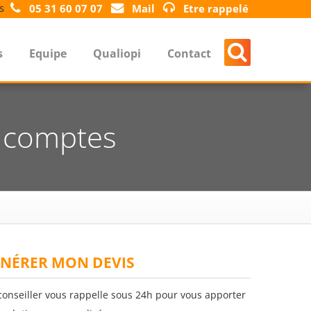
s
05 31 60 07 07
Mail
Etre rappelé
s
Equipe
Qualiopi
Contact
s comptes
NÉRER MON DEVIS
conseiller vous rappelle sous 24h pour vous apporter