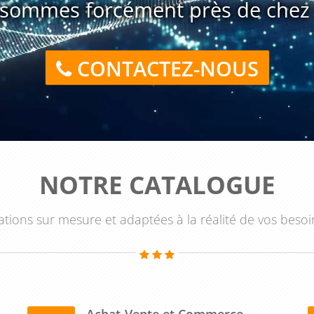
sommes forcément près de chez 
aux de consolidation des comptes est essentielle pour les
ntreprises qui ont des filiales ou des participations dans
 les normes comptables internationales, les règles de
CONTACTEZ-NOUS
idation. Elle permet également d'acquérir les compétences
n précis et pour identifier les risques potentiels liés à la
NOTRE CATALOGUE
tions sur mesure et adaptées à la réalité de vos besoi
Achat-Vente et Commerce