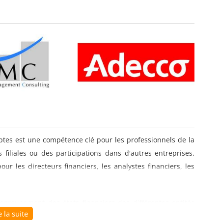
ptes est une compétence clé pour les professionnels de la
 filiales ou des participations dans d'autres entreprises.
r les directeurs financiers, les analystes financiers, les
egroupement des états financiers des différentes entités
e la suite
solidée pour refléter la situation financière globale de