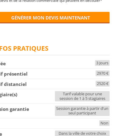
devis et de la relation commerciale qui peuvent en découler*
GÉNÉRER MON DEVIS MAINTENANT
FOS PRATIQUES
3 Jours
rée
2970 €
if présentiel
2520 €
if distanciel
Tarif valable pour une
giaire(s)
session de 1 à 5 stagiaires
Session garantie à partir d’un
sion garantie
seul participant
Non
F
Dans la ville de votre choix
le