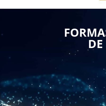
l'entreprise. Les tableaux de consolidation sont
consolidées de l'entreprise. Ils sont utilisés pour 
prendre des décisions importantes en matière d'inve
FORMAS
La formation sur l'élaboration des tableaux de cons
finance à comprendre les normes comptables internati
DE
aider à comprendre les différentes méthodes de conso
la méthode de l'intégration proportionnelle.
La formation permet également de comprendre les dif
collecte des données financières jusqu'à la productio
compétences nécessaires pour analyser les données f
précis.
En outre, la formation sur l'élaboration des tableaux
de la finance à comprendre les enjeux liés à la consol
potentiels liés à la consolidation des comptes et met