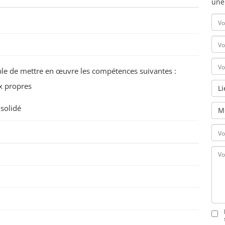
une
pable de mettre en œuvre les compétences suivantes :
ux propres
L
nsolidé
M