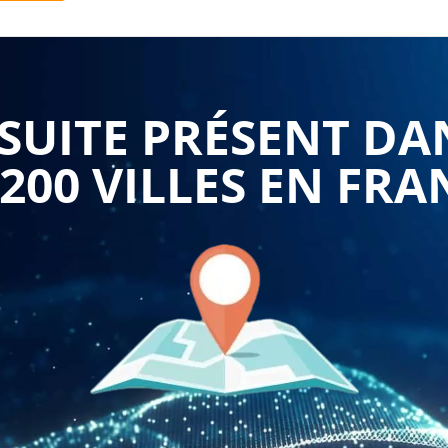
 des documents qui présentent les données financières
évaluer la santé financière globale de l'entreprise et pour
stissement.
UITE PRÉSENT DA
olidation des comptes peut aider les professionnels de la
onales et les règles de consolidation. Elle peut également
 200 VILLES EN FRA
lidation, telles que la méthode de l'intégration globale et
férentes étapes du processus de consolidation, depuis la
n des tableaux de consolidation. Elle permet d'acquérir les
inancières et pour produire des tableaux de consolidation
 de consolidation des comptes peut aider les professionnels
idation des comptes. Ils peuvent ainsi identifier les risques
tre en place des mesures pour les minimiser.