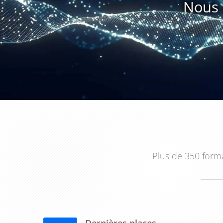
Nous 
En résumé, la formation sur l'élaboration des table
professionnels de la finance travaillant dans des e
d'autres entreprises. Elle permet de comprendre
consolidation et les différentes méthodes de consol
nécessaires pour produire des tableaux de consolidatio
consolidation des comptes.
Plus de 350 forma
Dernières places