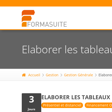
Elaborer les table
Accueil
Gestion
Gestion Générale
Elabore
3
ELABORER LES TABLEAUX
Présentiel et distanciel
Financement O
Jours