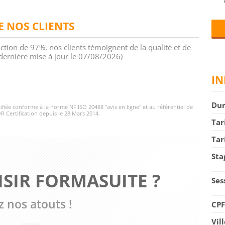
DE NOS CLIENTS
action de 97%, nos clients témoignent de la qualité et de
 (dernière mise à jour le 07/08/2026)
IN
Du
rtifiée conforme à la norme NF ISO 20488 "avis en ligne" et au référentiel de
R Certification depuis le 28 Mars 2014.
Tar
Tar
Sta
SIR FORMASUITE ?
Ses
 nos atouts !
CP
Vil