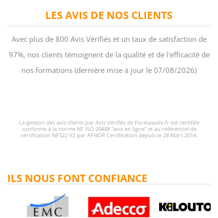
LES AVIS DE NOS CLIENTS
Avec plus de 800 Avis Vérifiés et un taux de satisfaction de
97%, nos clients témoignent de la qualité et de l'efficacité de
nos formations (dernière mise à jour le 07/08/2026)
La gestion des avis clients par Avis Vérifiés de Formasuite.fr est certifiée
conforme à la norme NF ISO 20488 "avis en ligne" et au référentiel de
certification NF522 V2 par AFNOR Certification depuis le 28 Mars 2014.
ILS NOUS FONT CONFIANCE