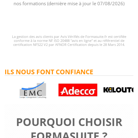
nos formations (dernière mise à jour le 07/08/2026)
La gestion des avis clients par Avis Vérifiés de Formasuite.fr est certifiée
conforme à la norme NF ISO 20488 "avis en ligne" et au référentiel de
certification NF522 V2 par AFNOR Certification depuis le 28 Mars 2014.
ILS NOUS FONT CONFIANCE
POURQUOI CHOISIR
FORMASUITE ?