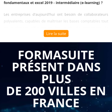
fondamentaux et excel 2019 - intermédiaire (e-learning) ?
Les entreprises d'aujourd'hui ont besoin de collaborateurs
polyvalents, capables de maîtriser les bases comptables tout
en exploitant efficacement les outils de traitement de
Lire la suite
données. Cette
formation comptabilité - les fondamentaux
et excel 2019 - intermédiaire (e-learning)
offre une approche
complète qui associe l'acquisition des compétences
FORMASUITE
comptables essentielles à une montée en niveau significative
PRÉSENT DANS
sur Excel 2019.
PLUS
Le programme développe une solide compréhension des
mécanismes comptables fondamentaux. Vos collaborateurs
DE 200 VILLES EN
apprennent à comprendre et analyser un bilan comptable, à
passer des écritures comptables avec précision et à
FRANCE
déterminer un résultat comptable fiable. Cette formation
couvre également la réalisation d'inventaires comptables, la