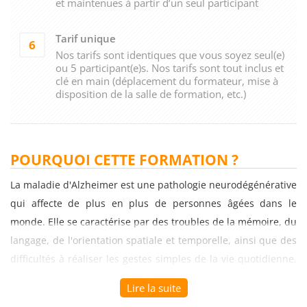
et maintenues à partir d’un seul participant
Tarif unique
6
Nos tarifs sont identiques que vous soyez seul(e)
ou 5 participant(e)s. Nos tarifs sont tout inclus et
clé en main (déplacement du formateur, mise à
disposition de la salle de formation, etc.)
POURQUOI CETTE FORMATION ?
La maladie d'Alzheimer est une pathologie neurodégénérative
qui affecte de plus en plus de personnes âgées dans le
monde. Elle se caractérise par des troubles de la mémoire, du
langage, de l'orientation spatiale et temporelle, ainsi que des
difficultés à réaliser les gestes simples de la vie quotidienne.
Dans ce contexte, la formation sur le thème "La maladie
Lire la suite
d’Alzheimer (symptômes et prise en charge)" est