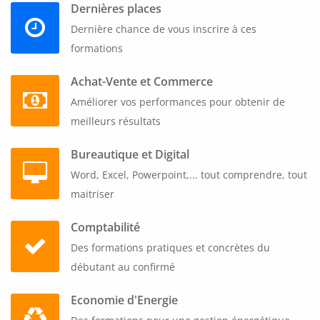
Dernières places
d’Alzheimer (symptômes et prise en charge)" est
Dernière chance de vous inscrire à ces
indispensable pour les professionnels de la santé travaillant
formations
auprès des patients atteints de cette maladie. Elle leur
permet d'acquérir des connaissances sur les symptômes et
Achat-Vente et Commerce
les différentes phases de l'évolution de la maladie, ainsi que
Améliorer vos performances pour obtenir de
sur les moyens d'adapter la prise en charge pour répondre
meilleurs résultats
aux besoins spécifiques des patients. Les professionnels
formés sont également en mesure de mieux comprendre les
Bureautique et Digital
conséquences de la maladie d'Alzheimer sur les proches et
Word, Excel, Powerpoint,... tout comprendre, tout
les aidants des patients, et d'adapter leur prise en charge en
maitriser
conséquence. Les établissements de santé ont donc tout
Comptabilité
intérêt à proposer cette formation à leur personnel pour
Des formations pratiques et concrètes du
assurer une prise en charge de qualité des patients atteints
débutant au confirmé
de la maladie d'Alzheimer.
Economie d'Energie