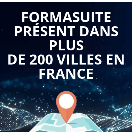
indispensable pour les professionnels de la santé.
FORMASUITE
La formation permet en effet d'acquérir des compétences
PRÉSENT DANS
pour mieux comprendre les symptômes de la maladie
d'Alzheimer et pour adapter la prise en charge des patients
PLUS
atteints. Les professionnels formés sont ainsi en mesure de
répondre aux besoins spécifiques des patients atteints de la
DE 200 VILLES EN
maladie d'Alzheimer.
FRANCE
Plus précisément, la formation permet d'apprendre les
symptômes de la maladie d'Alzheimer, ainsi que les
différentes phases de l'évolution de la maladie. Les
professionnels apprennent également à évaluer l'impact des
symptômes sur la qualité de vie des patients, ainsi que les
moyens d'améliorer leur autonomie et leur bien-être.
La formation permet également d'acquérir des compétences