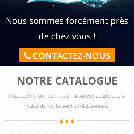
pour mettre en place des stratégies de prise en charge
adaptées aux besoins spécifiques des patients atteints de la
maladie d'Alzheimer. Les professionnels apprennent
Nous sommes forcément près
notamment à mettre en place des activités cognitives
stimulantes, à adapter les environnements pour faciliter
de chez vous !
l'orientation spatiale et temporelle, à encourager les
comportements sains (alimentation équilibrée, activité
CONTACTEZ-NOUS
physique régulière, sommeil de qualité, etc.) et à utiliser les
traitements médicamenteux appropriés.
NOTRE CATALOGUE
Enfin, la formation permet de mieux comprendre les
conséquences de la maladie d'Alzheimer sur les proches et
les aidants des patients. Les professionnels formés sont ainsi
Plus de 350 formations sur mesure et adaptées à la
en mesure d'adapter leur prise en charge pour favoriser le
réalité de vos besoins professionnels.
bien-être des aidants, en proposant des solutions
d'accompagnement et de soutien psychologique.
En conclusion, la formation sur le thème "La maladie