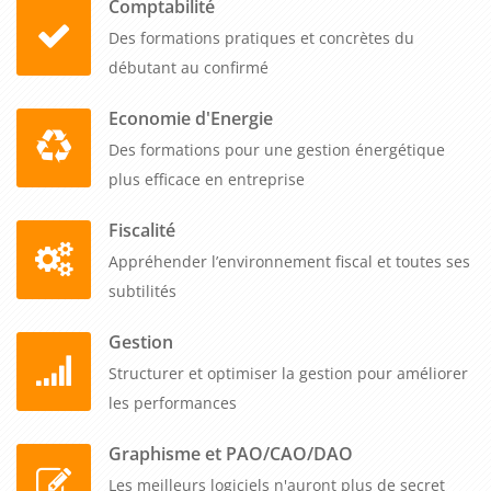
Comptabilité
premier inscrit, les sessions sont maintenues dès un
Des formations pratiques et concrètes du
participant, et notre tarif unique couvre de 1 à 5
débutant au confirmé
collaborateurs pour un même prix tout inclus. Donnez à vos
équipes les outils pour gérer sereinement vos finances
Economie d'Energie
associatives et sécuriser vos relations avec les organismes
Des formations pour une gestion énergétique
publics.
plus efficace en entreprise
Fiscalité
Appréhender l’environnement fiscal et toutes ses
subtilités
Gestion
Structurer et optimiser la gestion pour améliorer
les performances
Graphisme et PAO/CAO/DAO
Les meilleurs logiciels n'auront plus de secret