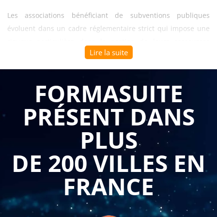
Les associations bénéficiant de subventions publiques
évoluent dans un cadre réglementaire strict qui impose une
rigueur particulière dans la gestion de leurs ressources
Lire la suite
financières. Entre obligations de transparence, justification
des dépenses et respect des conventions avec les financeurs
publics, les responsables associatifs doivent développer des
FORMASUITE
compétences solides en comptabilité et pilotage budgétaire.
PRÉSENT DANS
La
formation gestion budgétaire et financière pour les
associations à subvention publique
permet aux
PLUS
professionnels du secteur associatif d'acquérir une maîtrise
complète des outils et méthodes nécessaires à une gestion
DE 200 VILLES EN
financière conforme et performante.
FRANCE
Se former à la comptabilité associative représente un
investissement stratégique pour toute structure recevant des
fonds publics. Cette formation permet de comprendre en