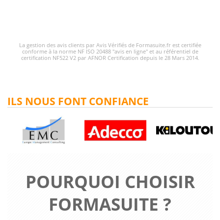
La gestion des avis clients par Avis Vérifiés de Formasuite.fr est certifiée
conforme à la norme NF ISO 20488 "avis en ligne" et au référentiel de
certification NF522 V2 par AFNOR Certification depuis le 28 Mars 2014.
ILS NOUS FONT CONFIANCE
POURQUOI CHOISIR
FORMASUITE ?