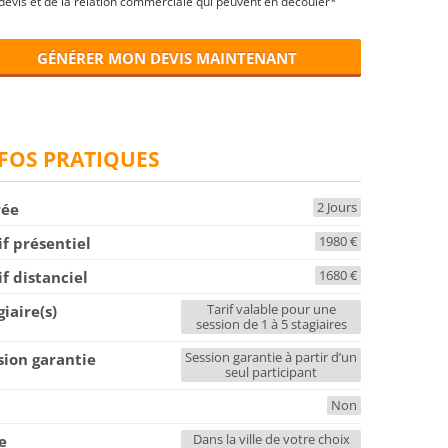
devis et de la relation commerciale qui peuvent en découler*
GÉNÉRER MON DEVIS MAINTENANT
FOS PRATIQUES
2 Jours
rée
1980 €
if présentiel
1680 €
if distanciel
Tarif valable pour une
giaire(s)
session de 1 à 5 stagiaires
Session garantie à partir d’un
sion garantie
seul participant
Non
F
Dans la ville de votre choix
le