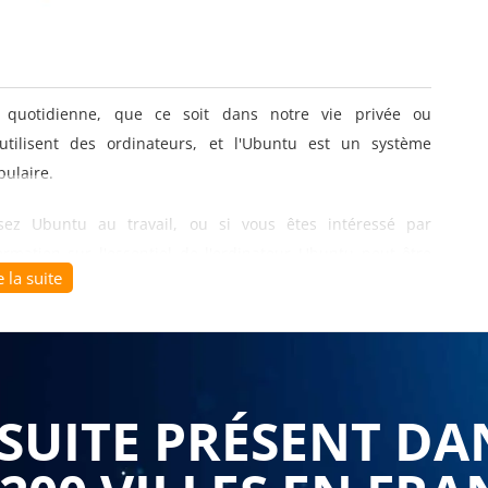
e quotidienne, que ce soit dans notre vie privée ou
tilisent des ordinateurs, et l'Ubuntu est un système
pulaire.
sez Ubuntu au travail, ou si vous êtes intéressé par
ormation sur l'essentiel de l'ordinateur Ubuntu peut être
e la suite
itent apprendre les bases de l'utilisation de l'ordinateur
 de l'installation d'Ubuntu à la gestion des fichiers et des
bureautique tels que LibreOffice.
UITE PRÉSENT DA
ce, ce qui signifie qu'il est gratuit et que vous pouvez
x populaire pour les entreprises qui cherchent à réduire les