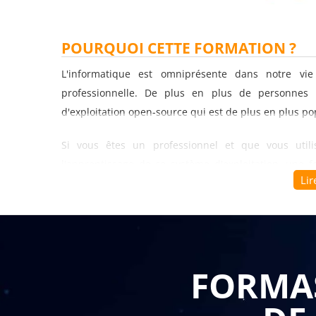
POURQUOI CETTE FORMATION ?
L'informatique est omniprésente dans notre vi
professionnelle. De plus en plus de personnes u
d'exploitation open-source qui est de plus en plus po
Si vous êtes un professionnel et que vous utili
l'apprentissage de ce système d'exploitation, une f
Lir
bénéfique pour vous.
Cette formation est destinée aux débutants qui souha
sous Ubuntu. Elle couvre une variété de sujets allant
dossiers, en passant par l'utilisation de logiciels de 
FORMAS
L'un des avantages d'Ubuntu est qu'il est open-sour
l'utiliser sans payer de licence. Cela en fait un choi