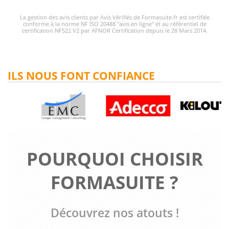
La gestion des avis clients par Avis Vérifiés de Formasuite.fr est certifiée
conforme à la norme NF ISO 20488 "avis en ligne" et au référentiel de
certification NF522 V2 par AFNOR Certification depuis le 28 Mars 2014.
ILS NOUS FONT CONFIANCE
POURQUOI CHOISIR
FORMASUITE ?
Découvrez nos atouts !