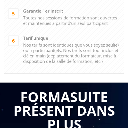
Garantie 1er inscrit
5
Toutes nos sessions de formation sont ouvertes
et maintenues à partir d’un seul participant
Tarif unique
6
Nos tarifs sont identiques que vous soyez seul(e)
ou 5 participant(e)s. Nos tarifs sont tout inclus et
clé en main (déplacement du formateur, mise à
disposition de la salle de formation, etc.)
FORMASUITE
PRÉSENT DANS
PLUS