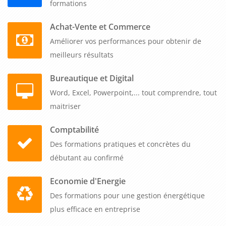
formations
certifiée Qualiopi peut être financée par votre OPCO,
optimisant ainsi votre budget formation. Vous planifiez cette
Achat-Vente et Commerce
session quand vous le souhaitez, en fonction de vos
Améliorer vos performances pour obtenir de
contraintes et de la disponibilité de vos équipes. Cette
meilleurs résultats
souplesse organisationnelle permet d'intégrer rapidement
Bureautique et Digital
cette montée en compétences sans perturber votre activité.
Word, Excel, Powerpoint,... tout comprendre, tout
Contactez-nous pour construire ensemble le programme
maitriser
adapté à vos besoins spécifiques et aux objectifs de vos
collaborateurs.
Comptabilité
Des formations pratiques et concrètes du
débutant au confirmé
Economie d'Energie
Des formations pour une gestion énergétique
plus efficace en entreprise