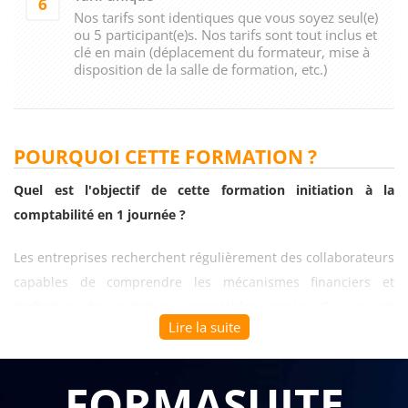
6
Nos tarifs sont identiques que vous soyez seul(e)
ou 5 participant(e)s. Nos tarifs sont tout inclus et
clé en main (déplacement du formateur, mise à
disposition de la salle de formation, etc.)
POURQUOI CETTE FORMATION ?
Quel est l'objectif de cette formation initiation à la
comptabilité en 1 journée ?
Les entreprises recherchent régulièrement des collaborateurs
capables de comprendre les mécanismes financiers et
d'effectuer des opérations comptables simples. Que ce soit
Lire la suite
pour des assistants administratifs, des gestionnaires ou des
managers non-financiers, disposer de bases solides en
comptabilité facilite les échanges avec les services financiers
FORMASUITE
et améliore la prise de décision. La
formation initiation à la