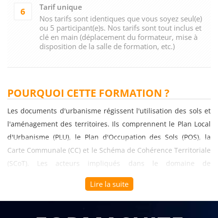
Tarif unique
6
Nos tarifs sont identiques que vous soyez seul(e)
ou 5 participant(e)s. Nos tarifs sont tout inclus et
clé en main (déplacement du formateur, mise à
disposition de la salle de formation, etc.)
POURQUOI CETTE FORMATION ?
Les documents d'urbanisme régissent l'utilisation des sols et
l'aménagement des territoires. Ils comprennent le Plan Local
d'Urbanisme (PLU), le Plan d'Occupation des Sols (POS), la
Carte Communale (CC) et le Schéma de Cohérence Territoriale
(SCoT). Les acteurs impliqués dans le domaine de
l'aménagement, de la construction et de l'urbanisme doivent
Lire la suite
maîtriser ces documents pour éviter tout conflit ou erreur.
La formation sur les fondamentaux des documents