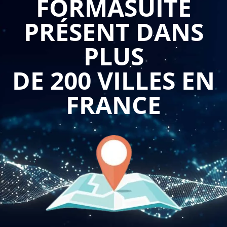
FORMASUITE
d'urbanisme permet de comprendre les différents documents
PRÉSENT DANS
d'urbanisme existants, leur fonctionnement et leur utilité. Les
professionnels tels que les architectes, urbanistes,
PLUS
promoteurs immobiliers et avocats sont confrontés
quotidiennement à des projets nécessitant une
DE 200 VILLES EN
compréhension approfondie de ces documents. Cette
formation leur permet donc de se familiariser avec les
FRANCE
différentes règles et les procédures applicables pour les
projets de construction ou d'aménagement.
La formation aborde également les différents outils de
planification et de réglementation des documents
d'urbanisme, tels que les plans de zonage, les règlements de
construction et les prescriptions architecturales. Les
participants apprendront à lire et interpréter les plans
d'urbanisme et les règles qui les régissent, pour mieux
conseiller leurs clients et intervenir sur les projets