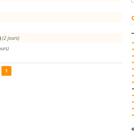
)
(2 jours)
ours)
1