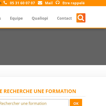
s
05 31 60 07 07
Mail
Etre rappelé
s
Equipe
Qualiopi
Contact
JE RECHERCHE UNE FORMATION
OK