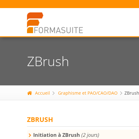
ZBrush
Accueil
Graphisme et PAO/CAO/DAO
ZBrus
ZBRUSH
Initiation à ZBrush
(2 jours)