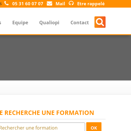
s
05 31 60 07 07
Mail
Etre rappelé
s
Equipe
Qualiopi
Contact
JE RECHERCHE UNE FORMATION
OK