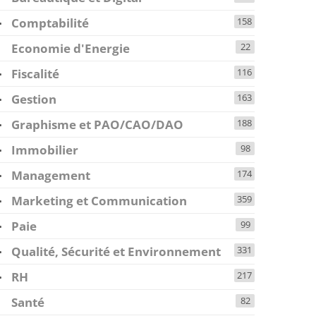
Comptabilité
158
Economie d'Energie
22
Fiscalité
116
Gestion
163
Graphisme et PAO/CAO/DAO
188
Immobilier
98
Management
174
Marketing et Communication
359
Paie
99
Qualité, Sécurité et Environnement
331
RH
217
Santé
82