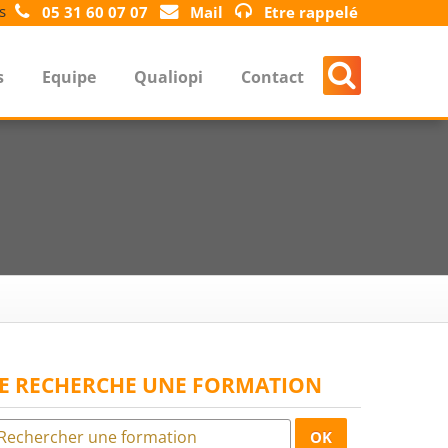
s
05 31 60 07 07
Mail
Etre rappelé
s
Equipe
Qualiopi
Contact
JE RECHERCHE UNE FORMATION
OK