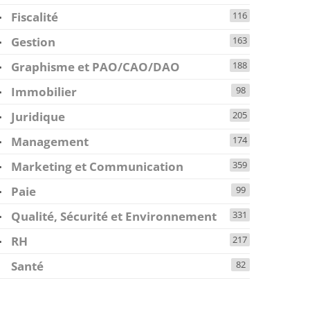
Fiscalité
116
Gestion
163
Graphisme et PAO/CAO/DAO
188
Immobilier
98
Juridique
205
Management
174
Marketing et Communication
359
Paie
99
Qualité, Sécurité et Environnement
331
RH
217
Santé
82