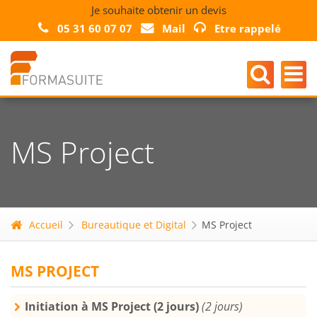
Je souhaite obtenir un devis
05 31 60 07 07
Mail
Etre rappelé
MS Project
Accueil
Bureautique et Digital
MS Project
MS PROJECT
Initiation à MS Project (2 jours)
(2 jours)