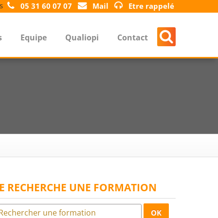
s
05 31 60 07 07
Mail
Etre rappelé
s
Equipe
Qualiopi
Contact
JE RECHERCHE UNE FORMATION
OK