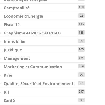
Comptabilité
158
Economie d'Energie
22
Fiscalité
116
Graphisme et PAO/CAO/DAO
188
Immobilier
98
Juridique
205
Management
174
Marketing et Communication
359
Paie
99
Qualité, Sécurité et Environnement
331
RH
217
Santé
82