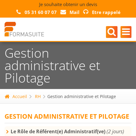
Je souhaite obtenir un devis
05 31 60 07 07
Mail
Etre rappelé
Gestion
administrative et
Pilotage
Accueil
RH
Gestion administrative et Pilotage
GESTION ADMINISTRATIVE ET PILOTAGE
Le Rôle de Référent(e) Administratif(ve)
(2 jours)