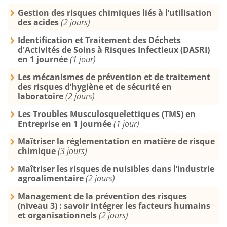
Gestion des risques chimiques liés à l’utilisation
des acides
(2 jours)
Identification et Traitement des Déchets
d'Activités de Soins à Risques Infectieux (DASRI)
en 1 journée
(1 jour)
Les mécanismes de prévention et de traitement
des risques d’hygiène et de sécurité en
laboratoire
(2 jours)
Les Troubles Musculosquelettiques (TMS) en
Entreprise en 1 journée
(1 jour)
Maîtriser la réglementation en matière de risque
chimique
(3 jours)
Maîtriser les risques de nuisibles dans l’industrie
agroalimentaire
(2 jours)
Management de la prévention des risques
(niveau 3) : savoir intégrer les facteurs humains
et organisationnels
(2 jours)