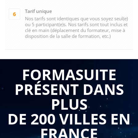
Tarif unique
6
Nos tarifs sont identiques que vous soyez seul(e)
ou 5 participant(e)s. Nos tarifs sont tout inclus et
clé en main (déplacement du formateur, mise à
disposition de la salle de formation, etc.)
FORMASUITE
PRÉSENT DANS
PLUS
DE 200 VILLES EN
FRANCE